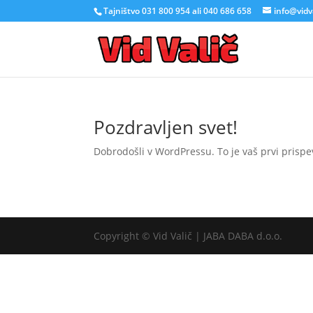
Tajništvo 031 800 954 ali 040 686 658
info@vidva
Pozdravljen svet!
Dobrodošli v WordPressu. To je vaš prvi prispeve
Copyright © Vid Valič | JABA DABA d.o.o.