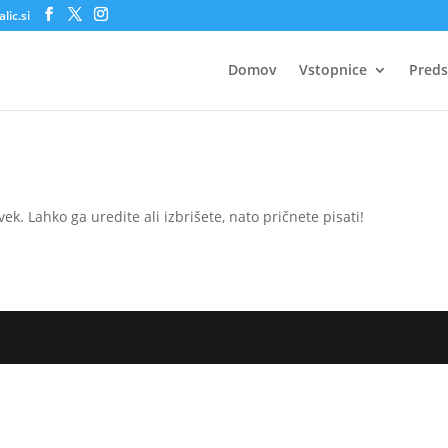
lic.si
Domov
Vstopnice
Preds
k. Lahko ga uredite ali izbrišete, nato pričnete pisati!