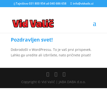
Tajništvo 031 800 954 ali 040 686 658
info@vidvalic.si
Pozdravljen svet!
Dobrodošli v WordPressu. To je vaš prvi prispevek.
Lahko ga uredite ali izbrišete, nato pričnete pisati!
Copyright © Vid Valič | JABA DABA d.o.o.