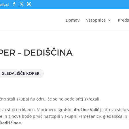
lic.si
Domov
Vstopnice
Preds
PER – DEDIŠČINA
GLEDALIŠČE KOPER
o stali skupaj na odru, če se ne bodo prej skregali.
evo stoji na klancu. V primeru igralske
družine Valič
je drevo stalo 
če in sinova bodo prvič nastopili v skupni »zmešanici« gledališča in
Dediščina«.