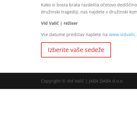
Kako si bosta brata razdelila očetovo dediščino?
družinski tragediji, nas najdete v družinski ko
Vid Valič | režiser
Vse datume predstav najdete na
www.vidvalic.
Izberite vaše sedeže
Copyright © Vid Valič | JABA DABA d.o.o.