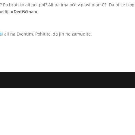
 Po bratsko ali pol pol? Ali pa ima oče v glavi plan C? Da bi se izog
mediji
»Dediščina.«
si
ali na Eventim. Pohitite, da jih ne zamudite.