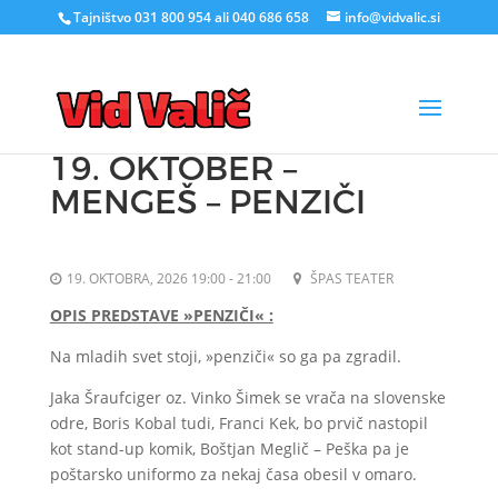
Tajništvo 031 800 954 ali 040 686 658
info@vidvalic.si
19. OKTOBER –
MENGEŠ – PENZIČI
19. OKTOBRA, 2026 19:00 - 21:00
ŠPAS TEATER
OPIS PREDSTAVE »PENZIČI« :
Na mladih svet stoji, »penziči« so ga pa zgradil.
Jaka Šraufciger oz. Vinko Šimek se vrača na slovenske
odre, Boris Kobal tudi, Franci Kek, bo prvič nastopil
kot stand-up komik, Boštjan Meglič – Peška pa je
poštarsko uniformo za nekaj časa obesil v omaro.