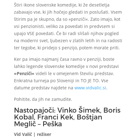
Štiri ikone slovenske komedije, ki že desetletja
zabavajo vse, ki jih hočejo gledati in poslušati. Vsem
štirim pa je skupno, da so »penziči«. Zato imajo, kot
vsi penzionisti, veliko za povedati in predvsem si
upajo VSE povedati. Če bi radi slišali njihov pogled
na moderni svet, ljubezen v zlatih letih in na radosti
ter tegobe, ki pridejo s penzijo, potem morate priti.
Ker pa imajo najmanj časa ravno v penziji, boste
lahko legende slovenske komedije v novi predstavi
»Penziči«
videli le v omejenem številu predstav.
Enkratna turneja po Sloveniji in TO JE TO. Vse
datume predstav najdete na
www.vidvalic.si
.
Pohitite, da jih ne zamudite.
Nastopajoči: Vinko Šimek, Boris
Kobal, Franci Kek, Boštjan
Meglič – Peška
Vid Valič | režiser