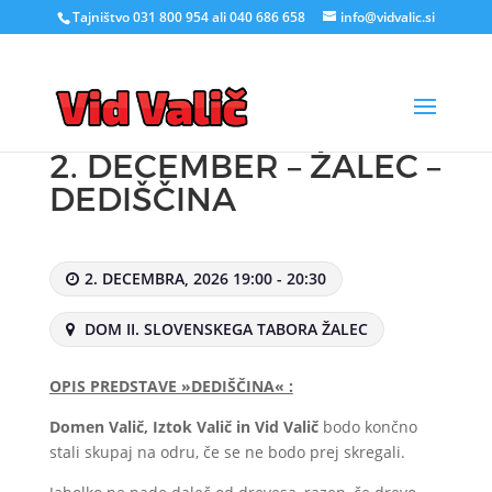
Tajništvo 031 800 954 ali 040 686 658
info@vidvalic.si
2. DECEMBER – ŽALEC –
DEDIŠČINA
2. DECEMBRA, 2026 19:00 - 20:30
DOM II. SLOVENSKEGA TABORA ŽALEC
OPIS PREDSTAVE »DEDIŠČINA« :
Domen Valič, Iztok Valič in Vid Valič
bodo končno
stali skupaj na odru, če se ne bodo prej skregali.