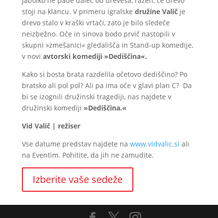
Jabolko ne pade daleč od drevesa, razen, če drevo
stoji na klancu. V primeru igralske
družine Valič
je
drevo stalo v kraški vrtači, zato je bilo sledeče
neizbežno. Oče in sinova bodo prvič nastopili v
skupni »zmešanici« gledališča in Stand-up komedije,
v novi
avtorski komediji
»Dediščina«.
Kako si bosta brata razdelila očetovo dediščino? Po
bratsko ali pol pol? Ali pa ima oče v glavi plan C? Da
bi se izognili družinski tragediji, nas najdete v
družinski komediji
»Dediščina.«
Vid Valič | režiser
Vse datume predstav najdete na
www.vidvalic.si
ali
na Eventim. Pohitite, da jih ne zamudite.
Izberite vaše sedeže