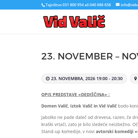
Tajništvo 031 800 954 ali 040 686 658
info@vidva
23. NOVEMBER – NO
23. NOVEMBRA, 2026 19:00 - 20:30
OPIS PREDSTAVE »DEDIŠČINA« :
Domen Valič, Iztok Valič in Vid Valič
bodo končn
Jabolko ne pade daleč od drevesa, razen, če dr
kraški vrtači, zato je bilo sledeče neizbežno. O
Stand-up komedije, v novi
avtorski komediji
»