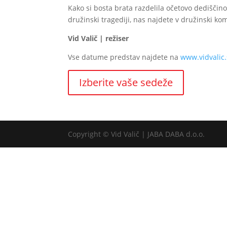
Kako si bosta brata razdelila očetovo dediščino?
družinski tragediji, nas najdete v družinski ko
Vid Valič | režiser
Vse datume predstav najdete na
www.vidvalic.
Izberite vaše sedeže
Copyright © Vid Valič | JABA DABA d.o.o.