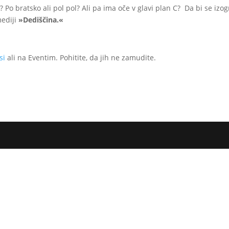
 Po bratsko ali pol pol? Ali pa ima oče v glavi plan C? Da bi se izog
mediji
»Dediščina.«
si
ali na Eventim. Pohitite, da jih ne zamudite.