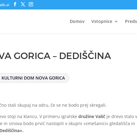
lic.si
Domov
Vstopnice
Preds
VA GORICA – DEDIŠČINA
KULTURNI DOM NOVA GORICA
o stali skupaj na odru, če se ne bodo prej skregali.
evo stoji na klancu. V primeru igralske
družine Valič
je drevo stalo 
če in sinova bodo prvič nastopili v skupni »zmešanici« gledališča in
Dediščina«.