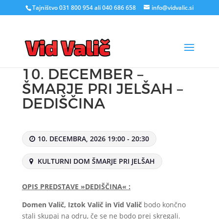
Tajništvo 031 800 954 ali 040 686 658
info@vidvalic.si
10. DECEMBER –
ŠMARJE PRI JELŠAH –
DEDIŠČINA
10. DECEMBRA, 2026 19:00 - 20:30
KULTURNI DOM ŠMARJE PRI JELŠAH
OPIS PREDSTAVE »DEDIŠČINA« :
Domen Valič, Iztok Valič in Vid Valič
bodo končno
stali skupaj na odru, če se ne bodo prej skregali.