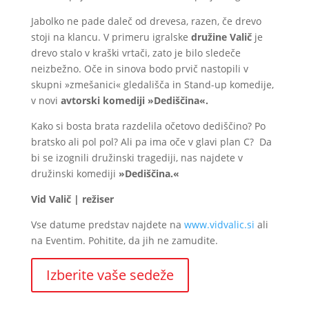
Jabolko ne pade daleč od drevesa, razen, če drevo
stoji na klancu. V primeru igralske
družine Valič
je
drevo stalo v kraški vrtači, zato je bilo sledeče
neizbežno. Oče in sinova bodo prvič nastopili v
skupni »zmešanici« gledališča in Stand-up komedije,
v novi
avtorski komediji
»Dediščina«.
Kako si bosta brata razdelila očetovo dediščino? Po
bratsko ali pol pol? Ali pa ima oče v glavi plan C? Da
bi se izognili družinski tragediji, nas najdete v
družinski komediji
»Dediščina.«
Vid Valič | režiser
Vse datume predstav najdete na
www.vidvalic.si
ali
na Eventim. Pohitite, da jih ne zamudite.
Izberite vaše sedeže