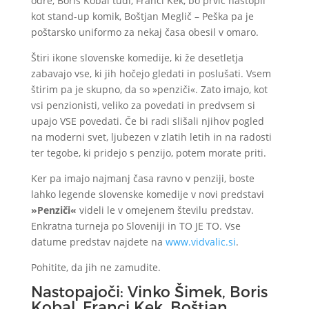
odre, Boris Kobal tudi, Franci Kek, bo prvič nastopil
kot stand-up komik, Boštjan Meglič – Peška pa je
poštarsko uniformo za nekaj časa obesil v omaro.
Štiri ikone slovenske komedije, ki že desetletja
zabavajo vse, ki jih hočejo gledati in poslušati. Vsem
štirim pa je skupno, da so »penziči«. Zato imajo, kot
vsi penzionisti, veliko za povedati in predvsem si
upajo VSE povedati. Če bi radi slišali njihov pogled
na moderni svet, ljubezen v zlatih letih in na radosti
ter tegobe, ki pridejo s penzijo, potem morate priti.
Ker pa imajo najmanj časa ravno v penziji, boste
lahko legende slovenske komedije v novi predstavi
»Penziči«
videli le v omejenem številu predstav.
Enkratna turneja po Sloveniji in TO JE TO. Vse
datume predstav najdete na
www.vidvalic.si
.
Pohitite, da jih ne zamudite.
Nastopajoči: Vinko Šimek, Boris
Kobal, Franci Kek, Boštjan