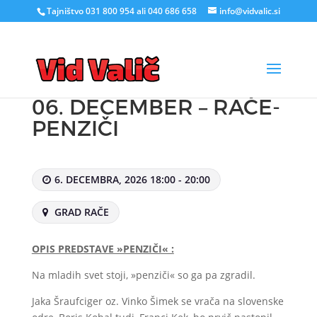
Tajništvo 031 800 954 ali 040 686 658
info@vidvalic.si
06. DECEMBER – RAČE-
PENZIČI
6. DECEMBRA, 2026 18:00 - 20:00
GRAD RAČE
OPIS PREDSTAVE »PENZIČI« :
Na mladih svet stoji, »penziči« so ga pa zgradil.
Jaka Šraufciger oz. Vinko Šimek se vrača na slovenske