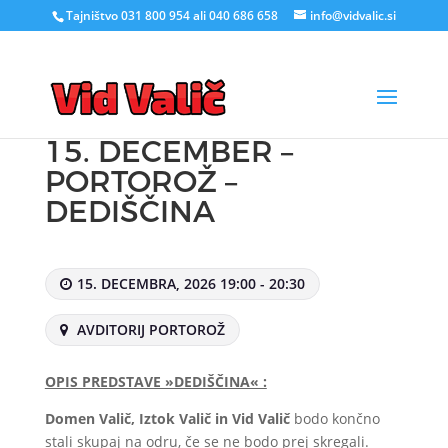
Tajništvo 031 800 954 ali 040 686 658
info@vidvalic.si
15. DECEMBER –
PORTOROŽ –
DEDIŠČINA
15. DECEMBRA, 2026 19:00 - 20:30
AVDITORIJ PORTOROŽ
OPIS PREDSTAVE »DEDIŠČINA« :
Domen Valič, Iztok Valič in Vid Valič
bodo končno
stali skupaj na odru, če se ne bodo prej skregali.