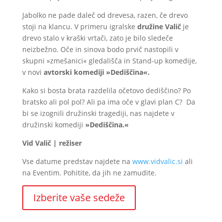
Jabolko ne pade daleč od drevesa, razen, če drevo
stoji na klancu. V primeru igralske
družine Valič
je
drevo stalo v kraški vrtači, zato je bilo sledeče
neizbežno. Oče in sinova bodo prvič nastopili v
skupni »zmešanici« gledališča in Stand-up komedije,
v novi
avtorski komediji
»Dediščina«.
Kako si bosta brata razdelila očetovo dediščino? Po
bratsko ali pol pol? Ali pa ima oče v glavi plan C? Da
bi se izognili družinski tragediji, nas najdete v
družinski komediji
»Dediščina.«
Vid Valič | režiser
Vse datume predstav najdete na
www.vidvalic.si
ali
na Eventim. Pohitite, da jih ne zamudite.
Izberite vaše sedeže