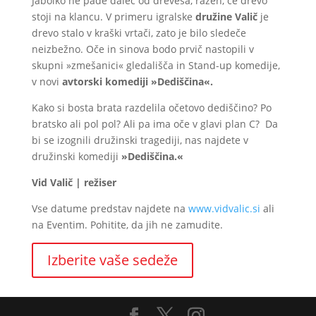
Jabolko ne pade daleč od drevesa, razen, če drevo
stoji na klancu. V primeru igralske
družine Valič
je
drevo stalo v kraški vrtači, zato je bilo sledeče
neizbežno. Oče in sinova bodo prvič nastopili v
skupni »zmešanici« gledališča in Stand-up komedije,
v novi
avtorski komediji
»Dediščina«.
Kako si bosta brata razdelila očetovo dediščino? Po
bratsko ali pol pol? Ali pa ima oče v glavi plan C? Da
bi se izognili družinski tragediji, nas najdete v
družinski komediji
»Dediščina.«
Vid Valič | režiser
Vse datume predstav najdete na
www.vidvalic.si
ali
na Eventim. Pohitite, da jih ne zamudite.
Izberite vaše sedeže