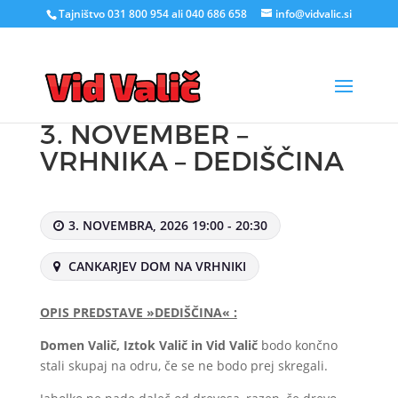
Tajništvo 031 800 954 ali 040 686 658
info@vidvalic.si
3. NOVEMBER –
VRHNIKA – DEDIŠČINA
3. NOVEMBRA, 2026 19:00 - 20:30
CANKARJEV DOM NA VRHNIKI
OPIS PREDSTAVE »DEDIŠČINA« :
Domen Valič, Iztok Valič in Vid Valič
bodo končno
stali skupaj na odru, če se ne bodo prej skregali.