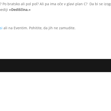
 Po bratsko ali pol pol? Ali pa ima oče v glavi plan C? Da bi se izog
mediji
»Dediščina.«
si
ali na Eventim. Pohitite, da jih ne zamudite.