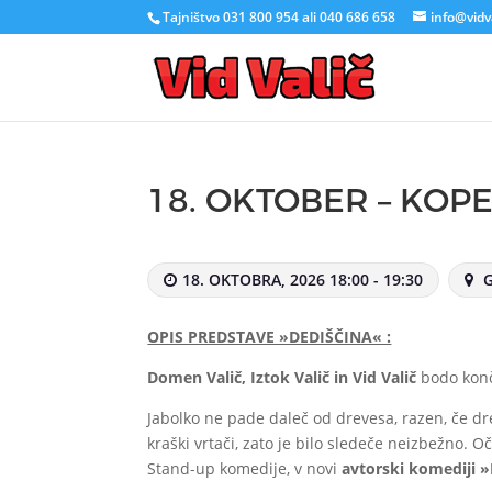
Tajništvo 031 800 954 ali 040 686 658
info@vidva
18. OKTOBER – KOPE
18. OKTOBRA, 2026 18:00 - 19:30
G
OPIS PREDSTAVE »DEDIŠČINA« :
Domen Valič, Iztok Valič in Vid Valič
bodo končn
Jabolko ne pade daleč od drevesa, razen, če dr
kraški vrtači, zato je bilo sledeče neizbežno. O
Stand-up komedije, v novi
avtorski komediji
»