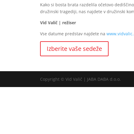
Kako si bosta brata razdelila očetovo dediščino?
družinski tragediji, nas najdete v družinski ko
Vid Valič | režiser
Vse datume predstav najdete na
www.vidvalic.
Izberite vaše sedeže
Copyright © Vid Valič | JABA DABA d.o.o.