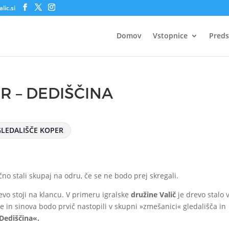
lic.si
Domov
Vstopnice
Preds
R – DEDIŠČINA
LEDALIŠČE KOPER
o stali skupaj na odru, če se ne bodo prej skregali.
evo stoji na klancu. V primeru igralske
družine Valič
je drevo stalo 
če in sinova bodo prvič nastopili v skupni »zmešanici« gledališča in
Dediščina«.