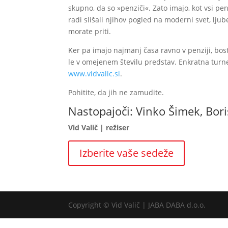
skupno, da so »penziči«. Zato imajo, kot vsi pe
radi slišali njihov pogled na moderni svet, ljube
morate priti.
Ker pa imajo najmanj časa ravno v penziji, bo
le v omejenem številu predstav. Enkratna turn
www.vidvalic.si
.
Pohitite, da jih ne zamudite.
Nastopajoči: Vinko Šimek, Bori
Vid Valič | režiser
Izberite vaše sedeže
Copyright © Vid Valič | JABA DABA d.o.o.