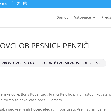
lic.si
Domov
Vstopnice
Preds
VCI OB PESNICI- PENZIČI
PROSTOVOLJNO GASILSKO DRUŠTVO MEZGOVCI OB PESNICI
.
venske odre, Boris Kobal tudi, Franci Kek, bo prvič nastopil kot sta
uniformo za nekaj časa obesil v omaro.
zabavajo vse, ki jih hočejo gledati in poslušati. Vsem štirim pa je