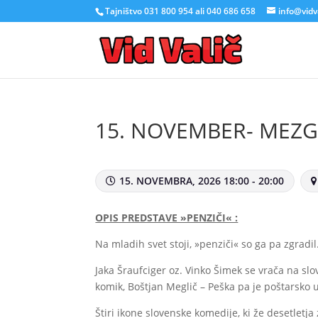
Tajništvo 031 800 954 ali 040 686 658
info@vidva
15. NOVEMBER- MEZGO
15. NOVEMBRA, 2026 18:00 - 20:00
OPIS PREDSTAVE »PENZIČI« :
Na mladih svet stoji, »penziči« so ga pa zgradil
Jaka Šraufciger oz. Vinko Šimek se vrača na slo
komik, Boštjan Meglič – Peška pa je poštarsko 
Štiri ikone slovenske komedije, ki že desetletja 