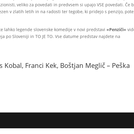
nzionisti, veliko za povedati in predvsem si upajo VSE povedati. Če b
zen v zlatih letih in na radosti ter tegobe, ki pridejo s penzijo, pot
ste lahko legende slovenske komedije v novi predstavi
»Penziči«
vid
eja po Sloveniji in TO JE TO. Vse datume predstav najdete na
s Kobal, Franci Kek, Boštjan Meglič – Peška