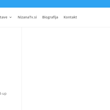
tave
NizanaTv.si
Biografija
Kontakt
nd-up