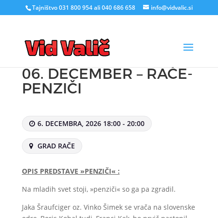
Tajništvo 031 800 954 ali 040 686 658
info@vidvalic.si
06. DECEMBER – RAČE-
PENZIČI
6. DECEMBRA, 2026 18:00 - 20:00
GRAD RAČE
OPIS PREDSTAVE »PENZIČI« :
Na mladih svet stoji, »penziči« so ga pa zgradil.
Jaka Šraufciger oz. Vinko Šimek se vrača na slovenske