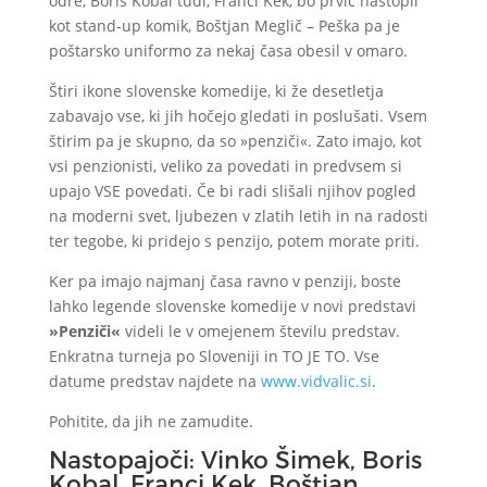
odre, Boris Kobal tudi, Franci Kek, bo prvič nastopil
kot stand-up komik, Boštjan Meglič – Peška pa je
poštarsko uniformo za nekaj časa obesil v omaro.
Štiri ikone slovenske komedije, ki že desetletja
zabavajo vse, ki jih hočejo gledati in poslušati. Vsem
štirim pa je skupno, da so »penziči«. Zato imajo, kot
vsi penzionisti, veliko za povedati in predvsem si
upajo VSE povedati. Če bi radi slišali njihov pogled
na moderni svet, ljubezen v zlatih letih in na radosti
ter tegobe, ki pridejo s penzijo, potem morate priti.
Ker pa imajo najmanj časa ravno v penziji, boste
lahko legende slovenske komedije v novi predstavi
»Penziči«
videli le v omejenem številu predstav.
Enkratna turneja po Sloveniji in TO JE TO. Vse
datume predstav najdete na
www.vidvalic.si
.
Pohitite, da jih ne zamudite.
Nastopajoči: Vinko Šimek, Boris
Kobal, Franci Kek, Boštjan